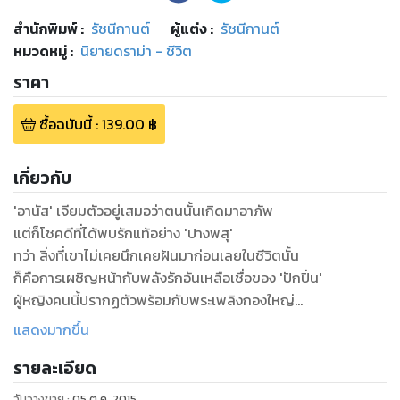
สำนักพิมพ์
:
รัชนีกานต์
ผู้แต่ง :
รัชนีกานต์
หมวดหมู่
:
นิยายดราม่า - ชีวิต
ราคา
ซื้อฉบับนี้
:
139.00
฿
เกี่ยวกับ
'อานัส' เจียมตัวอยู่เสมอว่าตนนั้นเกิดมาอาภัพ
แต่ก็โชคดีที่ได้พบรักแท้อย่าง 'ปางพสุ'
ทว่า สิ่งที่เขาไม่เคยนึกเคยฝันมาก่อนเลยในชีวิตนั้น
ก็คือการเผชิญหน้ากับพลังรักอันเหลือเชื่อของ 'ปักปิ่น'
ผู้หญิงคนนี้ปรากฏตัวพร้อมกับพระเพลิงกองใหญ่
และเส้นทางร้อนสามสาย
แสดงมากขึ้น
วันหนึ่ง เขาถูกบังคับให้ต้องไปยืนอยู่ตรงนั้น
รายละเอียด
เพื่อให้ทุกคนลุ้นระทึกว่าเส้นไหนกันนะที่เขา 'จะไม่เลือก'
วันวางขาย
:
05 ต.ค. 2015