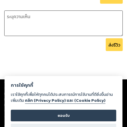
ส่งรีวิว
Copyright ©
2026
Storylog Co., Ltd. - สตอรี่ล็อกขอสงวนสิทธิ์ไม่รับผิดชอบ
การใช้คุกกี้
ต่อผลงานหรือเนื้อหาใดที่อัปโหลดผ่านเว็บไซต์และปรากฏว่าละเมิดสิทธิใน
ทรัพย์สินทางปัญญาของบุคคลอื่นหรือขัดต่อกฎหมายและศีลธรรม ดังนั้น ผู้อ่าน
เราใช้คุกกี้เพื่อให้ทุกคนได้ประสบการณ์การใช้งานที่ดียิ่งขึ้นอ่าน
ทุกท่านโปรดใช้วิจารณญาณในการกลั่นกรองด้วยตนเอง และหากท่านพบว่าส่วน
เพิ่มเติม
คลิก (Privacy Policy) และ (Cookie Policy)
หนึ่งส่วนใดขัดต่อกฎหมายและศีลธรรม กรุณาแจ้งมายังบริษัท เพื่อทีมงานจะได้
ดำเนินการในทันที ทั้งนี้ ทางสตอรี่ล็อกขอสงวนลิขสิทธิ์ตามพระราชบัญญัติ
ยอมรับ
ลิขสิทธิ์ พ.ศ. 2537 (ฉบับล่าสุด)
For support: member@ookbee.com