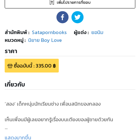
เพิ่มไปรายการที่ชอบ
สำนักพิมพ์
:
Satapornbooks
ผู้แต่ง :
ยอนิม
หมวดหมู่
:
นิยาย Boy Love
ราคา
ซื้อฉบับนี้
:
335.00
฿
เกี่ยวกับ
‘สอง’ เด็กหนุ่มนักเรียนช่าง เพื่อนสนิทของกลอง
เห็นเพื่อนมีผู้เลยอยากรู้เรื่องบนเตียงของผู้ชายด้วยกัน
เขาเพียรถามเพื่อนรักเพราะคิดว่ากลองคงรู้ลึกรู้ดี
แสดงมากขึ้น