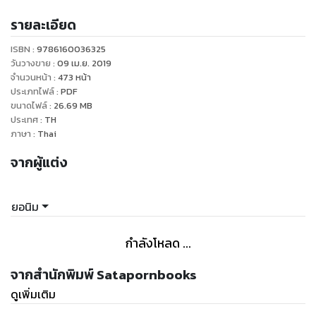
รายละเอียด
ได้น้ำแล้วจะมีนวลอย่างที่เค้าว่ากันจริงมั้ย
ISBN :
9786160036325
แต่กลองก็บ่ายเบี่ยง แถมยังไล่ให้ไปทดลองเอง
วันวางขาย
:
09 เม.ย. 2019
จำนวนหน้า
:
473
หน้า
ประเภทไฟล์
:
PDF
จนมาลงเอยที่ ‘พี่สิน’ รุ่นพี่คนสนิท ศิษย์เก่าร่วมสถาบัน
ขนาดไฟล์
:
26.69
MB
ประเทศ
:
TH
เจ้าของร้านเหล้าที่สองกับกลองทำงานพิเศษอยู่
ภาษา
:
Thai
จากผู้แต่ง
ยิ่งได้ลอง สองก็ยิ่งไม่เข้าใจตัวเองว่าหึงพี่สินทำไม
ทั้งที่คนพี่ก็เป็นแค่เพื่อนร่วมเตียง
ยอนิม
พี่สินเองก็ดูเหมือนจะมีความรู้สึกพิเศษกับสอง
กำลังโหลด ...
แต่ยังอยากแกล้งน้องให้รู้สึกตัว เลยหาวิธีลองใจหลายรอบ
จากสำนักพิมพ์ Satapornbooks
ดูเพิ่มเติม
ก็ของแบบนี้มันต้อง “ลอง...ให้รู้ว่ารัก” จริงมั้ย!?