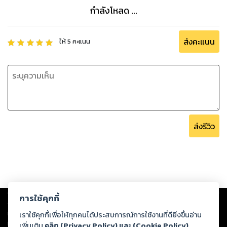
กำลังโหลด ...
ส่งคะแนน
ให้
5
คะแนน
ส่งรีวิว
Copyright ©
2026
Storylog Co., Ltd. - สตอรี่ล็อกขอสงวนสิทธิ์ไม่รับผิดชอบ
การใช้คุกกี้
ต่อผลงานหรือเนื้อหาใดที่อัปโหลดผ่านเว็บไซต์และปรากฏว่าละเมิดสิทธิใน
ทรัพย์สินทางปัญญาของบุคคลอื่นหรือขัดต่อกฎหมายและศีลธรรม ดังนั้น ผู้อ่าน
เราใช้คุกกี้เพื่อให้ทุกคนได้ประสบการณ์การใช้งานที่ดียิ่งขึ้นอ่าน
ทุกท่านโปรดใช้วิจารณญาณในการกลั่นกรองด้วยตนเอง และหากท่านพบว่าส่วน
เพิ่มเติม
คลิก (Privacy Policy) และ (Cookie Policy)