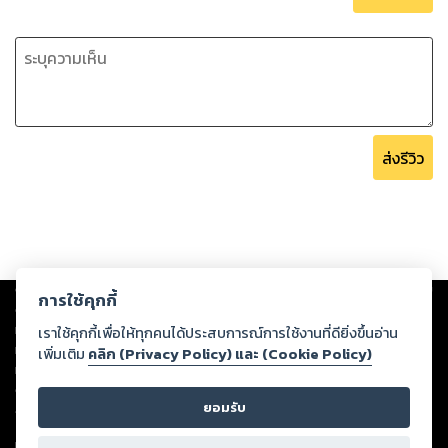
ส่งรีวิว
Copyright ©
2026
Storylog Co., Ltd. - สตอรี่ล็อกขอสงวนสิทธิ์ไม่รับผิดชอบ
การใช้คุกกี้
ต่อผลงานหรือเนื้อหาใดที่อัปโหลดผ่านเว็บไซต์และปรากฏว่าละเมิดสิทธิใน
ทรัพย์สินทางปัญญาของบุคคลอื่นหรือขัดต่อกฎหมายและศีลธรรม ดังนั้น ผู้อ่าน
เราใช้คุกกี้เพื่อให้ทุกคนได้ประสบการณ์การใช้งานที่ดียิ่งขึ้นอ่าน
ทุกท่านโปรดใช้วิจารณญาณในการกลั่นกรองด้วยตนเอง และหากท่านพบว่าส่วน
เพิ่มเติม
คลิก (Privacy Policy) และ (Cookie Policy)
หนึ่งส่วนใดขัดต่อกฎหมายและศีลธรรม กรุณาแจ้งมายังบริษัท เพื่อทีมงานจะได้
ดำเนินการในทันที ทั้งนี้ ทางสตอรี่ล็อกขอสงวนลิขสิทธิ์ตามพระราชบัญญัติ
ยอมรับ
ลิขสิทธิ์ พ.ศ. 2537 (ฉบับล่าสุด)
For support: member@ookbee.com