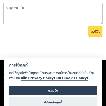
ส่งรีวิว
Copyright ©
2026
Storylog Co., Ltd. - สตอรี่ล็อกขอสงวนสิทธิ์ไม่รับผิดชอบ
การใช้คุกกี้
ต่อผลงานหรือเนื้อหาใดที่อัปโหลดผ่านเว็บไซต์และปรากฏว่าละเมิดสิทธิใน
ทรัพย์สินทางปัญญาของบุคคลอื่นหรือขัดต่อกฎหมายและศีลธรรม ดังนั้น ผู้อ่าน
เราใช้คุกกี้เพื่อให้ทุกคนได้ประสบการณ์การใช้งานที่ดียิ่งขึ้นอ่าน
ทุกท่านโปรดใช้วิจารณญาณในการกลั่นกรองด้วยตนเอง และหากท่านพบว่าส่วน
เพิ่มเติม
คลิก (Privacy Policy) และ (Cookie Policy)
หนึ่งส่วนใดขัดต่อกฎหมายและศีลธรรม กรุณาแจ้งมายังบริษัท เพื่อทีมงานจะได้
ดำเนินการในทันที ทั้งนี้ ทางสตอรี่ล็อกขอสงวนลิขสิทธิ์ตามพระราชบัญญัติ
ยอมรับ
ลิขสิทธิ์ พ.ศ. 2537 (ฉบับล่าสุด)
For support: member@ookbee.com
ปรับแต่งคุกกี้
Version
1.3.17