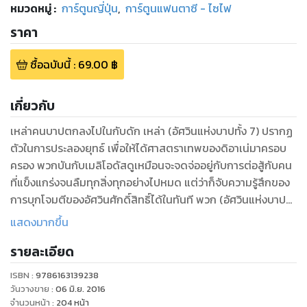
หมวดหมู่
:
การ์ตูนญี่ปุ่น
,
การ์ตูนแฟนตาซี - ไซไฟ
ราคา
ซื้อฉบับนี้
:
69.00
฿
เกี่ยวกับ
เหล่าคนบาปตกลงไปในกับดัก เหล่า (อัศวินแห่งบาปทั้ง 7) ปรากฏ
ตัวในการประลองยุทธ์ เพื่อให้ได้ศาสตราเทพของดิอาเน่มาครอบ
ครอง พวกบันกับเมลิโอดัสดูเหมือนจะจดจ่ออยู่กับการต่อสู้กับคน
ที่แข็งแกร่งจนลืมทุกสิ่งทุกอย่างไปหมด แต่ว่าก็จับความรู้สึกของ
การบุกโจมตีของอัศวินศักดิ์สิทธิ์ได้ในทันที พวก (อัศวินแห่งบาป
ทั้ง 7) ดูเหมือนจะเตรียมพร้อมรับมือได้ในทันที แต่ว่าพวกอัศวิน
แสดงมากขึ้น
ศักดิ์สิทธิ์ได้วางกับดักที่คาดไม่ถึงรอต้อนรับพวกเขาเอาไว้แล้ว
รายละเอียด
ความจริงที่ถูกเปิดเผย ประตูแห่งความจริงได้ถูกเปิดเผยแล้ว!!
ISBN :
9786163139238
วันวางขาย
:
06 มิ.ย. 2016
จำนวนหน้า
:
204
หน้า