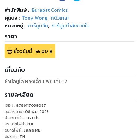
สำนักพิมพ์
:
Burapat Comics
ผู้แต่ง :
Tony Wong
,
หนิวเหล่า
หมวดหมู่
:
การ์ตูนจีน
,
การ์ตูนกำลังภายใน
ราคา
ซื้อฉบับนี้
:
55.00
฿
เกี่ยวกับ
ฝ่ามือยูไล หลงเจี้ยนเฟย เล่ม 17
รายละเอียด
ISBN :
9786117039027
วันวางขาย
:
08 พ.ย. 2023
จำนวนหน้า
:
135
หน้า
ประเภทไฟล์
:
PDF
ขนาดไฟล์
:
59.96
MB
ประเทศ
:
TH