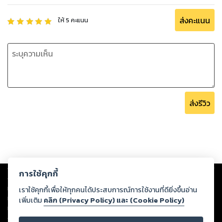
ส่งคะแนน
ให้
5
คะแนน
ส่งรีวิว
Copyright ©
2026
Storylog Co., Ltd. - สตอรี่ล็อกขอสงวนสิทธิ์ไม่รับผิดชอบ
การใช้คุกกี้
ต่อผลงานหรือเนื้อหาใดที่อัปโหลดผ่านเว็บไซต์และปรากฏว่าละเมิดสิทธิใน
ทรัพย์สินทางปัญญาของบุคคลอื่นหรือขัดต่อกฎหมายและศีลธรรม ดังนั้น ผู้อ่าน
เราใช้คุกกี้เพื่อให้ทุกคนได้ประสบการณ์การใช้งานที่ดียิ่งขึ้นอ่าน
ทุกท่านโปรดใช้วิจารณญาณในการกลั่นกรองด้วยตนเอง และหากท่านพบว่าส่วน
เพิ่มเติม
คลิก (Privacy Policy) และ (Cookie Policy)
หนึ่งส่วนใดขัดต่อกฎหมายและศีลธรรม กรุณาแจ้งมายังบริษัท เพื่อทีมงานจะได้
ดำเนินการในทันที ทั้งนี้ ทางสตอรี่ล็อกขอสงวนลิขสิทธิ์ตามพระราชบัญญัติ