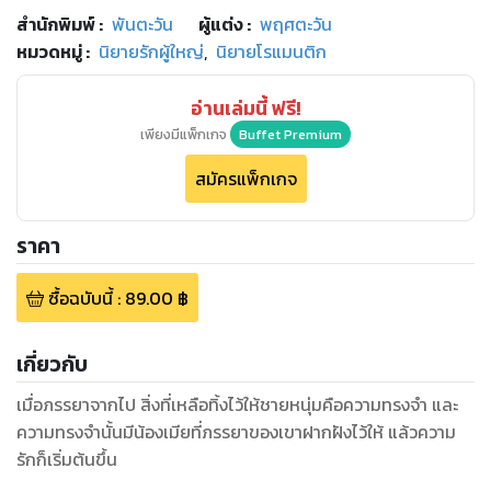
สำนักพิมพ์
:
พันตะวัน
ผู้แต่ง :
พฤศตะวัน
หมวดหมู่
:
นิยายรักผู้ใหญ่
,
นิยายโรแมนติก
อ่านเล่มนี้ ฟรี!
เพียงมีแพ็กเกจ
Buffet Premium
สมัครแพ็กเกจ
ราคา
ซื้อฉบับนี้
:
89.00
฿
เกี่ยวกับ
เมื่อภรรยาจากไป สิ่งที่เหลือทิ้งไว้ให้ชายหนุ่มคือความทรงจำ และ
ความทรงจำนั้นมีน้องเมียที่ภรรยาของเขาฝากฝังไว้ให้ แล้วความ
รักก็เริ่มต้นขึ้น