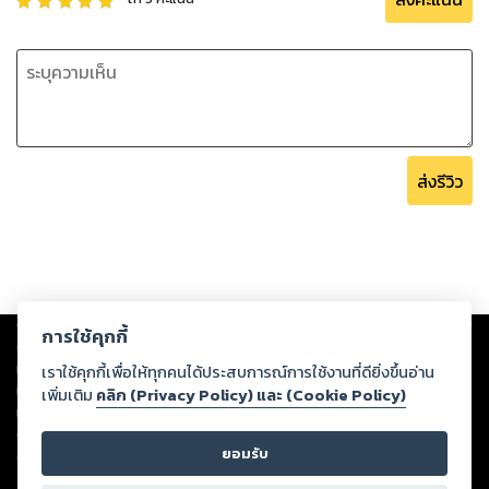
ส่งรีวิว
Copyright ©
2026
Storylog Co., Ltd. - สตอรี่ล็อกขอสงวนสิทธิ์ไม่รับผิดชอบ
การใช้คุกกี้
ต่อผลงานหรือเนื้อหาใดที่อัปโหลดผ่านเว็บไซต์และปรากฏว่าละเมิดสิทธิใน
ทรัพย์สินทางปัญญาของบุคคลอื่นหรือขัดต่อกฎหมายและศีลธรรม ดังนั้น ผู้อ่าน
เราใช้คุกกี้เพื่อให้ทุกคนได้ประสบการณ์การใช้งานที่ดียิ่งขึ้นอ่าน
ทุกท่านโปรดใช้วิจารณญาณในการกลั่นกรองด้วยตนเอง และหากท่านพบว่าส่วน
เพิ่มเติม
คลิก (Privacy Policy) และ (Cookie Policy)
หนึ่งส่วนใดขัดต่อกฎหมายและศีลธรรม กรุณาแจ้งมายังบริษัท เพื่อทีมงานจะได้
ดำเนินการในทันที ทั้งนี้ ทางสตอรี่ล็อกขอสงวนลิขสิทธิ์ตามพระราชบัญญัติ
ยอมรับ
ลิขสิทธิ์ พ.ศ. 2537 (ฉบับล่าสุด)