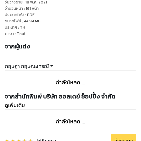
วันวางขาย
:
18 พ.ค. 2021
จำนวนหน้า
:
161
หน้า
ประเภทไฟล์
:
PDF
ขนาดไฟล์
:
44.94
MB
ประเทศ
:
TH
ภาษา
:
Thai
จากผู้แต่ง
กฤษฎา กฤษณะเศรณี
กำลังโหลด ...
จากสำนักพิมพ์ บริษัท ออลเดย์ ช็อปปิ้ง จำกัด
ดูเพิ่มเติม
กำลังโหลด ...
ส่งคะแนน
ให้
5
คะแนน