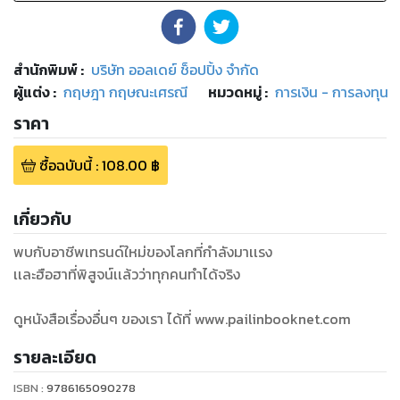
สำนักพิมพ์
:
บริษัท ออลเดย์ ช็อปปิ้ง จำกัด
ผู้แต่ง :
กฤษฎา กฤษณะเศรณี
หมวดหมู่
:
การเงิน - การลงทุน
ราคา
ซื้อฉบับนี้
:
108.00
฿
เกี่ยวกับ
พบกับอาชีพเทรนด์ใหม่ของโลกที่กำลังมาเเรง
เเละฮือฮาที่พิสูจน์เเล้วว่าทุกคนทำได้จริง
ดูหนังสือเรื่องอื่นๆ ของเรา ได้ที่ www.pailinbooknet.com
รายละเอียด
ISBN :
9786165090278