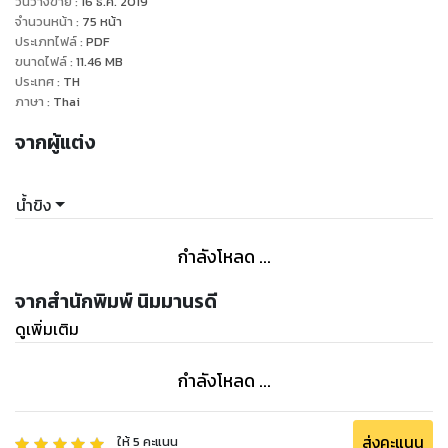
วันวางขาย
:
16 ธ.ค. 2019
เดียว เธอไม่ชอบความคิดตอนนี้ของตัวเองเท่าไหร่ แต่แววตาของ
จำนวนหน้า
:
75
หน้า
คนตรงหน้าก็ทำให้หยุดคิดไม่ได้
ประเภทไฟล์
:
PDF
ขนาดไฟล์
:
11.46
MB
“ถ้าอยากให้คุณคิดลึก ผมจะเปลี่ยนคำว่า เดิน เป็น นอน ครับ”
ประเทศ
:
TH
ภาษา
:
Thai
สิบนาทีผ่านไป....
จากผู้แต่ง
“ผมพักที่นี่ เดินเล่นกันเสร็จแล้ว...”
เขามองจ้องตาเธอ เธอมองตอบ หัวใจเต้นรัวกับการคาดเดาว่าเขา
น้ำขิง
จะพูดอะไรต่อไป
“...เราไปนอนเล่นกันต่อได้ไหมครับ”
กำลังโหลด ...
จากสำนักพิมพ์ นิมมานรดี
ดูเพิ่มเติม
กำลังโหลด ...
ส่งคะแนน
ให้
5
คะแนน