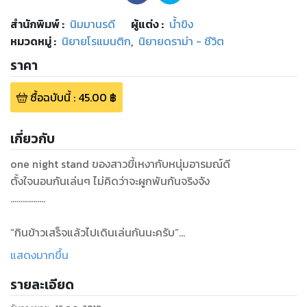
สำนักพิมพ์
:
นิมมานรดี
ผู้แต่ง :
น้ำขิง
หมวดหมู่
:
นิยายโรแมนติก
,
นิยายดราม่า - ชีวิต
ราคา
ซื้อฉบับนี้
:
45.00
฿
เกี่ยวกับ
one night stand ของสาวขี้เหงากับหนุ่มอารมณ์ดี
ตั้งใจนอนกันเล่นๆ ไม่คิดว่าจะผูกพันกันจริงจัง
.................
“กินข้าวเสร็จแล้วไปเดินเล่นกันนะครับ”
ต้องใจต้องหันกลับมาทางเดิมอีกครั้งเมื่อแทนคุณเอ่ยต่อ
แสดงมากขึ้น
“นี่เรากำลังพูดถึงการเดินเล่นจริงๆ ใช่ไหมคะ ฉันไม่ต้องคิดลึกใช่
รายละเอียด
ไหม”
ก็มันอยากรู้คำตอบจริงๆ เผื่อว่าเธอจะคิดอะไรมากมายอยู่ฝ่าย