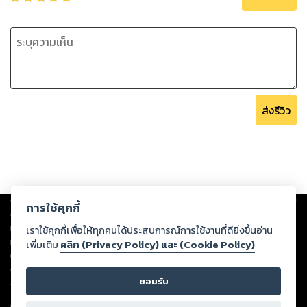
ส่งรีวิว
Copyright ©
2026
Storylog Co., Ltd. - สตอรี่ล็อกขอสงวนสิทธิ์ไม่รับผิดชอบ
การใช้คุกกี้
ต่อผลงานหรือเนื้อหาใดที่อัปโหลดผ่านเว็บไซต์และปรากฏว่าละเมิดสิทธิใน
ทรัพย์สินทางปัญญาของบุคคลอื่นหรือขัดต่อกฎหมายและศีลธรรม ดังนั้น ผู้อ่าน
เราใช้คุกกี้เพื่อให้ทุกคนได้ประสบการณ์การใช้งานที่ดียิ่งขึ้นอ่าน
ทุกท่านโปรดใช้วิจารณญาณในการกลั่นกรองด้วยตนเอง และหากท่านพบว่าส่วน
เพิ่มเติม
คลิก (Privacy Policy) และ (Cookie Policy)
หนึ่งส่วนใดขัดต่อกฎหมายและศีลธรรม กรุณาแจ้งมายังบริษัท เพื่อทีมงานจะได้
ดำเนินการในทันที ทั้งนี้ ทางสตอรี่ล็อกขอสงวนลิขสิทธิ์ตามพระราชบัญญัติ
ยอมรับ
ลิขสิทธิ์ พ.ศ. 2537 (ฉบับล่าสุด)