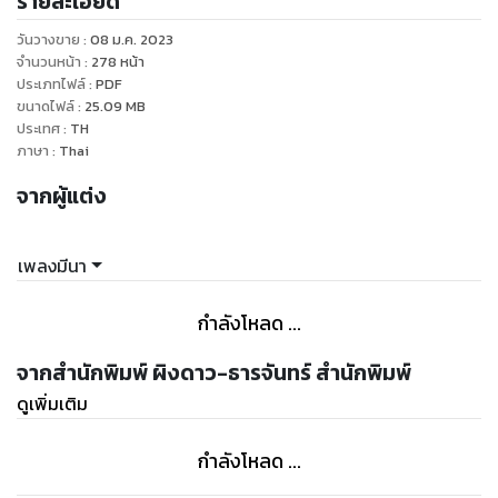
รายละเอียด
ปีศาจจิ้งจอกแดงจึงเป็นทั้งผู้ล่าและผู้ถูกล่าเช่นกัน
วันวางขาย
:
08 ม.ค. 2023
กุนซือหนุ่มนาม 'หานหรงเหยา' หลบมารักษาแผลใจไกลถึง
จำนวนหน้า
:
278
หน้า
ชายแดน
ประเภทไฟล์
:
PDF
ขนาดไฟล์
:
25.09
MB
สายลมแห่งโชคชะตานำพาให้เขาได้พบกับ 'หลิวเข่อซิง'
ประเทศ
:
TH
ปีศาจจิ้งจอกแดงตัวน้อยที่เข้าใจผิดคิดว่าชายหนุ่มกำลังจะฆ่าตัว
ภาษา
:
Thai
ตาย
จากผู้แต่ง
แต่กลายเป็นว่า หานหรงเหยายื่นมือเข้าช่วยปีศาจสาวเสียเอง
เรื่องวุ่นของหนึ่งคนและปีศาจหนึ่งตนจึงเริ่มขึ้น
เพลงมีนา
“ข้าช่วยเจ้า เจ้าไม่คิดจะตอบแทนบุญคุณข้าบ้างหรือ”
“ตอบแทนบุญคุณ?” นางทำเป็นไม่เข้าใจ
กำลังโหลด ...
จะว่าไปเขาก็พูดถูก พลังชีวิตของเขาช่วยให้นางคืนร่างมนุษย์
จากที่บรรดาศิษย์พี่เล่าให้ฟัง แต่พวกมนุษย์หาดีไม่ได้สักคน
จากสำนักพิมพ์ ผิงดาว-ธารจันทร์ สำนักพิมพ์
หรือว่าเขาเห็นนางในร่างจิ้งจอกแดงแล้วอยากได้หนังของนาง!
ดูเพิ่มเติม
หานหรงเหยาเลิกคิ้วประหลาดใจ
จู่ๆ จิ้งจอกตัวน้อยก็หน้าซีดกอดห่อผ้าแน่น กลายเป็นนางที่แสดง
กำลังโหลด ...
ท่าทีหวาดกลัวเขา