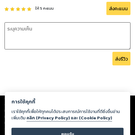
“แม่นาง...เอ่อ เข่อซิง...เจ้า...”
“เจ้า...เจ้าเห็นตัวตนของข้าแล้ว” นางกอดห่อผ้าแน่นขึ้นข่มกายไม่
ส่งคะแนน
ให้
5
คะแนน
ให้สั่นเทา
ชายหนุ่มเพิ่งนึกได้ว่า เป็นตนเองที่เห็นร่างกายเปลือยเปล่าของ
นาง
หากพูดถึงเรื่องนี้แล้ว ต้องเป็นเขาที่รับผิดชอบต่อนาง
“เจ้าคงไม่คิดจะถลกหนังข้าหรอกนะ”
“ถลกหนัง?”
ส่งรีวิว
Copyright ©
2026
Storylog Co., Ltd. - สตอรี่ล็อกขอสงวนสิทธิ์ไม่รับผิดชอบ
การใช้คุกกี้
ต่อผลงานหรือเนื้อหาใดที่อัปโหลดผ่านเว็บไซต์และปรากฏว่าละเมิดสิทธิใน
ทรัพย์สินทางปัญญาของบุคคลอื่นหรือขัดต่อกฎหมายและศีลธรรม ดังนั้น ผู้อ่าน
เราใช้คุกกี้เพื่อให้ทุกคนได้ประสบการณ์การใช้งานที่ดียิ่งขึ้นอ่าน
ทุกท่านโปรดใช้วิจารณญาณในการกลั่นกรองด้วยตนเอง และหากท่านพบว่าส่วน
เพิ่มเติม
คลิก (Privacy Policy) และ (Cookie Policy)
หนึ่งส่วนใดขัดต่อกฎหมายและศีลธรรม กรุณาแจ้งมายังบริษัท เพื่อทีมงานจะได้
ดำเนินการในทันที ทั้งนี้ ทางสตอรี่ล็อกขอสงวนลิขสิทธิ์ตามพระราชบัญญัติ
ยอมรับ
ลิขสิทธิ์ พ.ศ. 2537 (ฉบับล่าสุด)