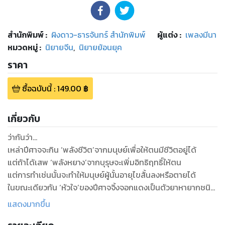
สำนักพิมพ์
:
ผิงดาว-ธารจันทร์ สำนักพิมพ์
ผู้แต่ง :
เพลงมีนา
หมวดหมู่
:
นิยายจีน
,
นิยายย้อนยุค
ราคา
ซื้อฉบับนี้
:
149.00
฿
เกี่ยวกับ
ว่ากันว่า...
เหล่าปีศาจจะกิน ‘พลังชีวิต’จากมนุษย์เพื่อให้ตนมีชีวิตอยู่ได้
แต่ถ้าได้เสพ ‘พลังหยาง’จากบุรุษจะเพิ่มอิทธิฤทธิ์ให้ตน
แต่การทำเช่นนั้นจะทำให้มนุษย์ผู้นั้นอายุไขสั้นลงหรือตายได้
ในขณะเดียวกัน ‘หัวใจ’ของปีศาจจิ้งจอกแดงเป็นตัวยาหายากชนิด
หนึ่ง
แสดงมากขึ้น
ว่ากันว่าสามารถรักษาได้ทุกโรค