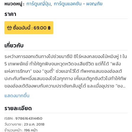
หมวดหมู่
:
การ์ตูนญี่ปุ่น
,
การ์ตูนแอคชัน - ผจญภัย
ราคา
ซื้อฉบับนี้
:
69.00
฿
เกี่ยวกับ
ระหว่างการออกเดินทางไปช่วยมาซึมิ ชิโร่หลงกลของไป่หมิงหู่ 1 ใน
5 เทพพยัคฆ์ ทำให้ถูกพิษจนหวุดหวิดจะเสียชีวิต แต่ก็ได้ “พลัง
แห่งการรักษา” ของ “จุนตี้” ช่วยเอาไว้ได้ ทัพหกแสนของฮ่องเต้
ปะทะกับทัพหนึ่งแสนของโจโฉทุกทาง เหี้ยนเต้ถูกชิงตัวไปทำให้ทัพ
ของฮ่องเต้ต้องพบกับความปราชัยกลับฮูโต๋ และเมื่ออุปราช “ชง
ต๊ะ” หายตัวไป อีกทั้งยังเกรงว่าทัพโจจะกรีฑาทัพเข้ามาซ้ำอีก จึงโต้
แสดงมากขึ้น
เถียงกันถึงแนวทางต่อจากนี้ไปอย่างร้อนระอุ!!
รายละเอียด
ISBN :
9786164314450
วันวางขาย
:
23 ม.ค. 2018
จำนวนหน้า
:
196
หน้า