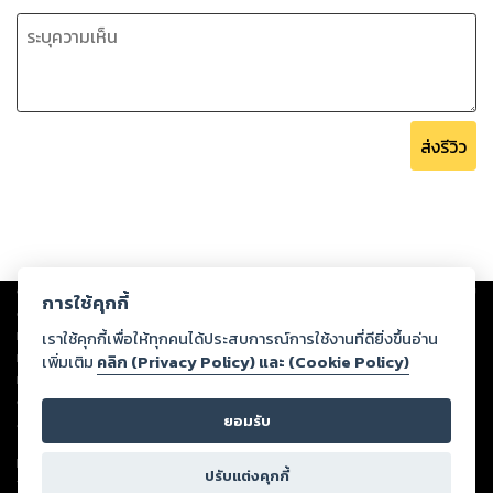
ส่งรีวิว
Copyright ©
2026
Storylog Co., Ltd. - สตอรี่ล็อกขอสงวนสิทธิ์ไม่รับผิดชอบ
การใช้คุกกี้
ต่อผลงานหรือเนื้อหาใดที่อัปโหลดผ่านเว็บไซต์และปรากฏว่าละเมิดสิทธิใน
ทรัพย์สินทางปัญญาของบุคคลอื่นหรือขัดต่อกฎหมายและศีลธรรม ดังนั้น ผู้อ่าน
เราใช้คุกกี้เพื่อให้ทุกคนได้ประสบการณ์การใช้งานที่ดียิ่งขึ้นอ่าน
ทุกท่านโปรดใช้วิจารณญาณในการกลั่นกรองด้วยตนเอง และหากท่านพบว่าส่วน
เพิ่มเติม
คลิก (Privacy Policy) และ (Cookie Policy)
หนึ่งส่วนใดขัดต่อกฎหมายและศีลธรรม กรุณาแจ้งมายังบริษัท เพื่อทีมงานจะได้
ดำเนินการในทันที ทั้งนี้ ทางสตอรี่ล็อกขอสงวนลิขสิทธิ์ตามพระราชบัญญัติ
ยอมรับ
ลิขสิทธิ์ พ.ศ. 2537 (ฉบับล่าสุด)
For support: member@ookbee.com
ปรับแต่งคุกกี้
Version
1.3.17