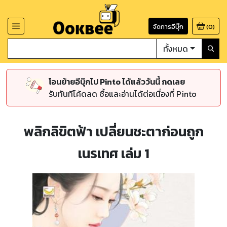
จัดการอีบุ๊ก
(
0
)
ทั้งหมด
โอนย้ายอีบุ๊กไป Pinto ได้แล้ววันนี้ กดเลย
รับทันทีโค้ดลด ซื้อและอ่านได้ต่อเนื่องที่ Pinto
พลิกลิขิตฟ้า เปลี่ยนชะตาก่อนถูก
เนรเทศ เล่ม 1