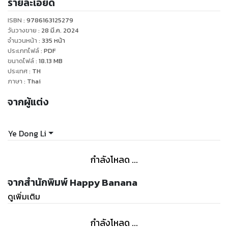
รายละเอียด
บัญชาการตงฉ่างที่ตายอย่างกะทันหันก็ได้มาเข้าร่าง “เซี่ยเจียเห
ยียน” คู่หมั้นของไป๋ไฉ่เวยที่มีชื่อเหมือนกันอีกด้วย โชคชะตาของผู้
ISBN :
9786163125279
มาเกิดใหม่ทั้งสองจะเปลี่ยนแปลงไปเช่นไร จะสามารถหลีกเลี่ยง
วันวางขาย
:
28 มี.ค. 2024
ชะตาชีวิตแบบเดิมได้หรือไม่
จำนวนหน้า
:
335
หน้า
ประเภทไฟล์
:
PDF
ขนาดไฟล์
:
18.13
MB
ประเทศ
:
TH
ภาษา
:
Thai
จากผู้แต่ง
Ye Dong Li
กำลังโหลด ...
จากสำนักพิมพ์ Happy Banana
ดูเพิ่มเติม
กำลังโหลด ...