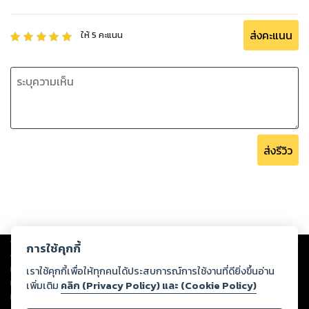
ส่งคะแนน
ให้
5
คะแนน
ส่งรีวิว
Copyright ©
2026
Storylog Co., Ltd. - สตอรี่ล็อกขอสงวนสิทธิ์ไม่รับผิดชอบ
การใช้คุกกี้
ต่อผลงานหรือเนื้อหาใดที่อัปโหลดผ่านเว็บไซต์และปรากฏว่าละเมิดสิทธิใน
ทรัพย์สินทางปัญญาของบุคคลอื่นหรือขัดต่อกฎหมายและศีลธรรม ดังนั้น ผู้อ่าน
เราใช้คุกกี้เพื่อให้ทุกคนได้ประสบการณ์การใช้งานที่ดียิ่งขึ้นอ่าน
ทุกท่านโปรดใช้วิจารณญาณในการกลั่นกรองด้วยตนเอง และหากท่านพบว่าส่วน
เพิ่มเติม
คลิก (Privacy Policy) และ (Cookie Policy)
หนึ่งส่วนใดขัดต่อกฎหมายและศีลธรรม กรุณาแจ้งมายังบริษัท เพื่อทีมงานจะได้