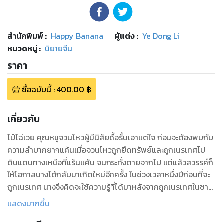
สำนักพิมพ์
:
Happy Banana
ผู้แต่ง :
Ye Dong Li
หมวดหมู่
:
นิยายจีน
ราคา
ซื้อฉบับนี้
:
400.00
฿
เกี่ยวกับ
ไป๋ไฉ่เวย คุณหนูจวนโหวผู้มีนิสัยดื้อรั้นเอาแต่ใจ ก่อนจะต้องพบกับ
ความลำบากยากแค้นเมื่อจวนโหวถูกยึดทรัพย์และถูกเนรเทศไป
ดินแดนทางเหนือที่แร้นแค้น จนกระทั่งตายจากไป แต่แล้วสวรรค์ก็
ให้โอกาสนางได้กลับมาเกิดใหม่อีกครั้ง ในช่วงเวลาหนึ่งปีก่อนที่จะ
ถูกเนรเทศ นางจึงคิดจะใช้ความรู้ที่ได้มาหลังจากถูกเนรเทศในชาติ
ก่อน หาลู่ทางเอาชีวิตรอดให้ได้ ไม่มีทางกลับไปใช้ชีวิตที่ยาก
แสดงมากขึ้น
ลำบากแบบนั้นอีกเด็ดขาด! ไม่เพียงไป๋ไฉ่เวยที่ได้เกิดใหม่ ผู้