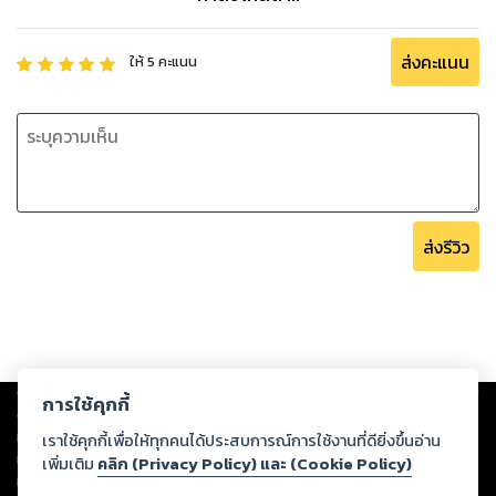
ส่งคะแนน
ให้
5
คะแนน
ส่งรีวิว
Copyright ©
2026
Storylog Co., Ltd. - สตอรี่ล็อกขอสงวนสิทธิ์ไม่รับผิดชอบ
การใช้คุกกี้
ต่อผลงานหรือเนื้อหาใดที่อัปโหลดผ่านเว็บไซต์และปรากฏว่าละเมิดสิทธิใน
ทรัพย์สินทางปัญญาของบุคคลอื่นหรือขัดต่อกฎหมายและศีลธรรม ดังนั้น ผู้อ่าน
เราใช้คุกกี้เพื่อให้ทุกคนได้ประสบการณ์การใช้งานที่ดียิ่งขึ้นอ่าน
ทุกท่านโปรดใช้วิจารณญาณในการกลั่นกรองด้วยตนเอง และหากท่านพบว่าส่วน
เพิ่มเติม
คลิก (Privacy Policy) และ (Cookie Policy)
หนึ่งส่วนใดขัดต่อกฎหมายและศีลธรรม กรุณาแจ้งมายังบริษัท เพื่อทีมงานจะได้