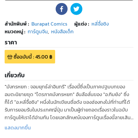
สำนักพิมพ์
:
Burapat Comics
ผู้แต่ง :
หลี่จื้อชิง
หมวดหมู่
:
การ์ตูนจีน
,
หนังสือเด็ก
ราคา
ซื้อฉบับนี้
:
45.00
฿
เกี่ยวกับ
"มังกรหยก : จอมยุทธ์ล่าอินทรี" เรื่องนี้ซึ่งเป็นภาคปฐมบทของ
อมตะนิยายชุด "ไตรภาคมังกรหยก" อันลือลั่นของ "อ.กิมย้ง" ซึ่ง
ก็ได้ "อ.หลี่จื้อชิง" หนึ่งในนักเขียนชื่อดัง ของฮ่องกงไม่กี่ท่านที่ได้
รับการยอมรับในประเทศญี่ปุ่น มาเป็นผู้ถ่ายถอดเรื่องราวในฉบับ
การ์ตูนให้เราได้อ่านกัน โดยเอกลักษณ์ของการ์ตูนเรื่องนี้ลายเส้น
และวิธีการดําเนินเรื่องจะสะอาดตา อ่านง่ายกว่าการ์ตูนฮ่องกงเรื่อ
แสดงมากขึ้น
งอื่นๆ ครับ แถม "อ.หลี่จื้อชิง" ยังได้รับคําชมจาก "อ. กิมย้ง" ด้วย