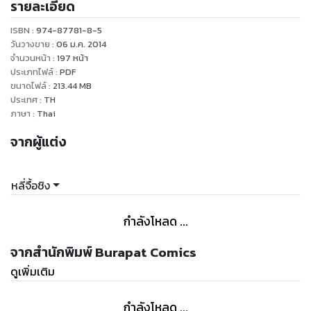
รายละเอียด
ว่าเป็นนักเขียนที่เขาพอใจมากที่สุด เนื่องจาก "อ.หลี่จื้อชิง"
สามารถถ่ายทอดเรื่องออกมาในฉบับการ์ตูนได้ใกล้เคียงกับบท
ISBN :
974-87781-8-5
ประพันธ์เดิมมาก ดังนั้นจึงรับประกันได้ว่า ผู้อ่านทุกเพศทุกวัยจะ
วันวางขาย
:
06 ม.ค. 2014
สามารถเพลิดเพลินไปกับการ์ตูนชุดนี้ได้อย่างเต็มอรรถรสอย่าง
จำนวนหน้า
:
197
หน้า
ประเภทไฟล์
:
PDF
แน่นอน
ขนาดไฟล์
:
213.44
MB
ประเทศ
:
TH
ภาษา
:
Thai
จากผู้แต่ง
หลี่จื้อชิง
กำลังโหลด ...
จากสำนักพิมพ์ Burapat Comics
ดูเพิ่มเติม
กำลังโหลด ...