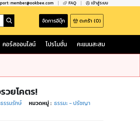
pport: member@ookbee.com
FAQ
เข้าสู่ระบบ
จัดการอีบุ๊ก
ตะกร้า
(
0
)
คอร์สออนไลน์
โปรโมชั่น
คะแนนสะสม
ล้วรวยโคตร!
.ธรรมรักษ์
หมวดหมู่
:
ธรรมะ - ปรัชญา