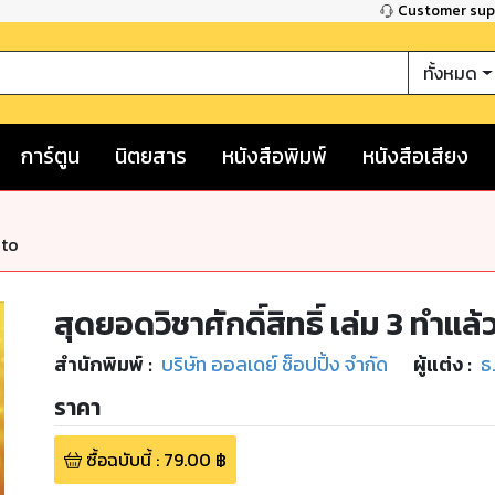
Customer su
ทั้งหมด
การ์ตูน
นิตยสาร
หนังสือพิมพ์
หนังสือเสียง
nto
สุดยอดวิชาศักดิ์สิทธิ์ เล่ม 3 ทำแ
สำนักพิมพ์
:
บริษัท ออลเดย์ ช็อปปิ้ง จำกัด
ผู้แต่ง :
ธ
ราคา
ซื้อฉบับนี้
:
79.00
฿