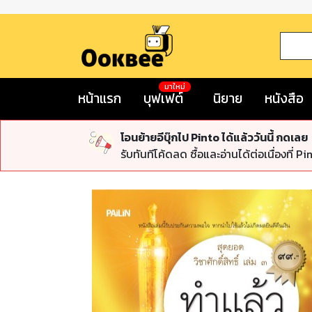
มาใหม่
หน้าแรก
บุฟเฟต์
นิยาย
หนังสือ
โอนย้ายอีบุ๊กไป Pinto ได้แล้ววันนี้ กดเลย
รับทันทีโค้ดลด ซื้อและอ่านได้ต่อเนื่องที่ Pi