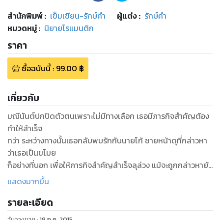
สำนักพิมพ์
:
เข็มเขียน-รักษ์คำ
ผู้แต่ง :
รักษ์คำ
หมวดหมู่
:
นิยายโรแมนติก
ราคา
ซื้อฉบับนี้
:
99.00
฿
เกี่ยวกับ
มณีนันต์ปกปิดตัวตนเพราะไม่มีทางเลือก เธอมีภารกิจสำคัญต้อง
ทำให้สำเร็จ
ทว่า ระหว่างทางนั้นเธอกลับพบรักกับนายโก้ ชายหน้าดุที่กล่าวหา
ว่าเธอเป็นขโมย
ก็อย่างที่บอก เพื่อให้ภารกิจสำคัญสำเร็จลุล่วง แม้จะถูกกล่าวหายัง
ไง เธอก็ต้องเดินหน้าต่อไป
แสดงมากขึ้น
และนายโก้ก็ต้องเป็นเสาหลักให้เธอเกาะเกี่ยวไปบนเส้นทางที่เธอ
รายละเอียด
วันวางขาย
:
18 ก.ค. 2015