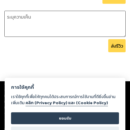
ส่งรีวิว
Copyright ©
2026
Storylog Co., Ltd. - สตอรี่ล็อกขอสงวนสิทธิ์ไม่รับผิดชอบ
การใช้คุกกี้
ต่อผลงานหรือเนื้อหาใดที่อัปโหลดผ่านเว็บไซต์และปรากฏว่าละเมิดสิทธิใน
ทรัพย์สินทางปัญญาของบุคคลอื่นหรือขัดต่อกฎหมายและศีลธรรม ดังนั้น ผู้อ่าน
เราใช้คุกกี้เพื่อให้ทุกคนได้ประสบการณ์การใช้งานที่ดียิ่งขึ้นอ่าน
ทุกท่านโปรดใช้วิจารณญาณในการกลั่นกรองด้วยตนเอง และหากท่านพบว่าส่วน
เพิ่มเติม
คลิก (Privacy Policy) และ (Cookie Policy)
หนึ่งส่วนใดขัดต่อกฎหมายและศีลธรรม กรุณาแจ้งมายังบริษัท เพื่อทีมงานจะได้
ดำเนินการในทันที ทั้งนี้ ทางสตอรี่ล็อกขอสงวนลิขสิทธิ์ตามพระราชบัญญัติ
ยอมรับ
ลิขสิทธิ์ พ.ศ. 2537 (ฉบับล่าสุด)
For support: member@ookbee.com