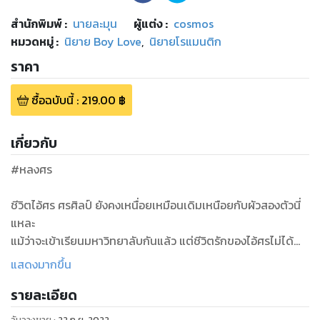
สำนักพิมพ์
:
นายละมุน
ผู้แต่ง :
cosmos
หมวดหมู่
:
นิยาย Boy Love
,
นิยายโรแมนติก
ราคา
ซื้อฉบับนี้
:
219.00
฿
เกี่ยวกับ
#หลงศร
ชีวิตไอ้ศร ศรศิลป์ ยังคงเหนื่อยเหมือนเดิมเหนือยกับผัวสองตัวนี่
แหละ
แม้ว่าจะเข้าเรียนมหาวิทยาลับกันแล้ว แต่ชีวิตรักของไอ้ศรไม่ได้
จืดจางแม้แต่น้อย...
แสดงมากขึ้น
โดยเฉพาะการถูกไอ้สองแฝดมันมอบความรักให้จนแทบทะลักออก
รายละเอียด
จากปาก...
ถึงจะเรียนคนละสาขาแต่อย่าให้ได้มีวันหยุดตรงกัน...ตรงกันเมื่อ
วันวางขาย
:
22 ก.ย. 2022