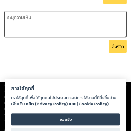
ส่งรีวิว
Copyright ©
2026
Storylog Co., Ltd. - สตอรี่ล็อกขอสงวนสิทธิ์ไม่รับผิดชอบ
การใช้คุกกี้
ต่อผลงานหรือเนื้อหาใดที่อัปโหลดผ่านเว็บไซต์และปรากฏว่าละเมิดสิทธิใน
ทรัพย์สินทางปัญญาของบุคคลอื่นหรือขัดต่อกฎหมายและศีลธรรม ดังนั้น ผู้อ่าน
เราใช้คุกกี้เพื่อให้ทุกคนได้ประสบการณ์การใช้งานที่ดียิ่งขึ้นอ่าน
ทุกท่านโปรดใช้วิจารณญาณในการกลั่นกรองด้วยตนเอง และหากท่านพบว่าส่วน
เพิ่มเติม
คลิก (Privacy Policy) และ (Cookie Policy)
หนึ่งส่วนใดขัดต่อกฎหมายและศีลธรรม กรุณาแจ้งมายังบริษัท เพื่อทีมงานจะได้
ดำเนินการในทันที ทั้งนี้ ทางสตอรี่ล็อกขอสงวนลิขสิทธิ์ตามพระราชบัญญัติ
ยอมรับ
ลิขสิทธิ์ พ.ศ. 2537 (ฉบับล่าสุด)
For support: member@ookbee.com