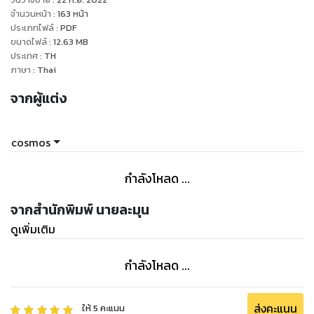
ไหร่ไอ้แฝดนรกแม่งเย็บเขาเหมือนของจะขาดทุกที ห่าเอ๊ย แค่กูยืน
จำนวนหน้า
:
163
หน้า
หายใจพวกเหี้ยนี่แม่งก็หงี่แล้ว !!!
ประเภทไฟล์
:
PDF
ขนาดไฟล์
:
12.63
MB
ประเทศ
:
TH
"คุณเมียครับได้โปรดใช้ตีนข้างนั้นเหยียบหน้ากูที"
ภาษา
:
Thai
จากผู้แต่ง
"เหยียบกูด้วยไอ้ศร อย่าเหยียบแต่ไอ้ไนน์"
"ไอ้พวกเหี้ย โรคจิต...อ๊า...!"
cosmos
กำลังโหลด ...
จากสำนักพิมพ์ นายละมุน
ดูเพิ่มเติม
กำลังโหลด ...
ส่งคะแนน
ให้
5
คะแนน