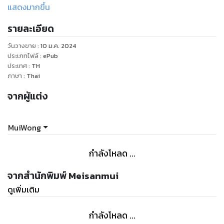
เหนือความทุกข์ยากทางจิตใจ
แสดงมากขึ้น
รายละเอียด
เล่มแรกถูกปลดปล่อยออกมาในฐานะเอกสารคุณค่าที่บันทึกเรื่อง
ราวแห่งจุดเริ่มต้นนี้ เล่มที่ 2 พร้อมนำเสนอเนื้อหาที่สอดคล้องกับ
วันวางขาย
:
10 ม.ค. 2024
ความเข้าใจปัจจุบันโดยไม่สูญเสียความสำคัญของความกล้าหาญ
ประเภทไฟล์
:
ePub
ในการเผชิญหน้ากับโรคทางจิตเวชและการรับมือกับการเยียวยาที่
ประเทศ
:
TH
ภาษา
:
Thai
ไม่รู้จบ
จากผู้แต่ง
ผู้อ่านทุกคนไม่ว่าจะเป็นคนที่ยังใหม่หรือคนที่ติดตามมาตลอด ที่
มองหาแรงบันดาลใจ และเส้นทางฝ่าฟันความท้าทายด้านจิตใจ จะ
MuiWong
พบว่าเล่มที่ 2 เป็นตำราแห่งวิสัยทัศน์ที่เปลี่ยนไปในทางที่ดีขึ้น ส่ง
มอบประสบการณ์จริงที่มอบภาพแห่งอนาคตที่สว่างไสวและเป็นไป
กำลังโหลด ...
ได้ผ่านการเปลี่ยนแปลงจากภายในจิตวิญญาณ
จากสำนักพิมพ์ Meisanmui
การเข้าใจพื้นฐานและประวัติศาสตร์ของเรื่องราวตลอดจน
ดูเพิ่มเติม
พัฒนาการของผู้เขียนเอง ทั้งประสบการณ์ที่ได้เผชิญในการรักษา
และการเติบโตบนเส้นทางจิตเวช ทำให้เนื้อหาในเล่มแรกสำคัญไม่
กำลังโหลด ...
น้อย เพื่อเป็นการเตรียมพร้อมสำหรับการอ่านเล่มที่ 2 ที่นำเสนอ