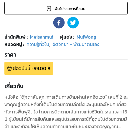
เพิ่มไปรายการที่ชอบ
สำนักพิมพ์
:
Meisanmui
ผู้แต่ง :
MuiWong
หมวดหมู่
:
ความรู้ทั่วไป
,
จิตวิทยา - พัฒนาตนเอง
ราคา
ซื้อฉบับนี้
:
99.00
฿
เกี่ยวกับ
หนังสือ "ตุ๊กตาล้มลุก: การเดินทางข้ามผ่านโลกจิตเวช" เล่มที่ 2 จะ
พาคุณสู่ความหลังที่เต็มไปด้วยความลึกซึ้งและมุมมองใหม่ๆ เกี่ยว
กับการฟื้นฟูจิตใจ โดยการติดตามเส้นทางแห่งชีวิตในระยะเวลา 16
ปี ผู้เขียนได้มีการสืบค้นและสรุปประสบการณ์ที่อุดมไปด้วยความมี
ค่า และสะท้อนให้เห็นความท้าทายและชัยชนะของจิตวิญญาณ