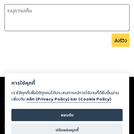
ส่งรีวิว
Copyright ©
2026
Storylog Co., Ltd. - สตอรี่ล็อกขอสงวนสิทธิ์ไม่รับผิดชอบ
การใช้คุกกี้
ต่อผลงานหรือเนื้อหาใดที่อัปโหลดผ่านเว็บไซต์และปรากฏว่าละเมิดสิทธิใน
ทรัพย์สินทางปัญญาของบุคคลอื่นหรือขัดต่อกฎหมายและศีลธรรม ดังนั้น ผู้อ่าน
เราใช้คุกกี้เพื่อให้ทุกคนได้ประสบการณ์การใช้งานที่ดียิ่งขึ้นอ่าน
ทุกท่านโปรดใช้วิจารณญาณในการกลั่นกรองด้วยตนเอง และหากท่านพบว่าส่วน
เพิ่มเติม
คลิก (Privacy Policy) และ (Cookie Policy)
หนึ่งส่วนใดขัดต่อกฎหมายและศีลธรรม กรุณาแจ้งมายังบริษัท เพื่อทีมงานจะได้
ดำเนินการในทันที ทั้งนี้ ทางสตอรี่ล็อกขอสงวนลิขสิทธิ์ตามพระราชบัญญัติ
ยอมรับ
ลิขสิทธิ์ พ.ศ. 2537 (ฉบับล่าสุด)
For support: member@ookbee.com
ปรับแต่งคุกกี้
Version
1.3.17