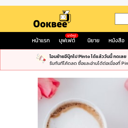
มาใหม่
หน้าแรก
บุฟเฟต์
นิยาย
หนังสือ
โอนย้ายอีบุ๊กไป Pinto ได้แล้ววันนี้ กดเลย
รับทันทีโค้ดลด ซื้อและอ่านได้ต่อเนื่องที่ Pi