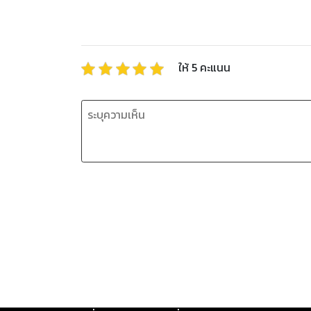
ให้
5
คะแนน