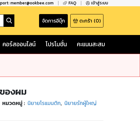
pport: member@ookbee.com
FAQ
เข้าสู่ระบบ
จัดการอีบุ๊ก
ตะกร้า
(
0
)
คอร์สออนไลน์
โปรโมชั่น
คะแนนสะสม
ูกของผม
หมวดหมู่
:
นิยายโรแมนติก
,
นิยายรักผู้ใหญ่