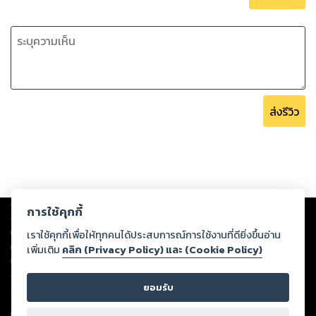
ส่งรีวิว
Copyright ©
2026
Storylog Co., Ltd. - สตอรี่ล็อกขอสงวนสิทธิ์ไม่รับผิดชอบ
การใช้คุกกี้
ต่อผลงานหรือเนื้อหาใดที่อัปโหลดผ่านเว็บไซต์และปรากฏว่าละเมิดสิทธิใน
ทรัพย์สินทางปัญญาของบุคคลอื่นหรือขัดต่อกฎหมายและศีลธรรม ดังนั้น ผู้อ่าน
เราใช้คุกกี้เพื่อให้ทุกคนได้ประสบการณ์การใช้งานที่ดียิ่งขึ้นอ่าน
ทุกท่านโปรดใช้วิจารณญาณในการกลั่นกรองด้วยตนเอง และหากท่านพบว่าส่วน
เพิ่มเติม
คลิก (Privacy Policy) และ (Cookie Policy)
หนึ่งส่วนใดขัดต่อกฎหมายและศีลธรรม กรุณาแจ้งมายังบริษัท เพื่อทีมงานจะได้
ดำเนินการในทันที ทั้งนี้ ทางสตอรี่ล็อกขอสงวนลิขสิทธิ์ตามพระราชบัญญัติ
ยอมรับ
ลิขสิทธิ์ พ.ศ. 2537 (ฉบับล่าสุด)
For support: member@ookbee.com