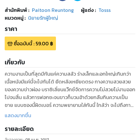
สำนักพิมพ์
:
Paitoon Reuntong
ผู้แต่ง :
Tosss
หมวดหมู่
:
นิยายรักผู้ใหญ่
ราคา
ซื้อฉบับนี้
:
59.00
฿
เกี่ยวกับ
ความงามเป็นที่สุดมีกันแค่ความสลัว ร่างเล็กและอกใหญ่เกินกว่า
เนื้อหนังมีแค่นี้จะไปกันได้ ยืดหลังเหยียดตรง กางความสวยสวย
ของความข่าวผ่อง บราซิเลี่ยนแว๊กซ์จัดการความไม่สวยไม่งามออก
ไปจนสิ้น แล้วการฟอกซะจนขาวก็บวมอ้าด้วยกลืนกินความเป็น
ชาย แบบซองนี้ผิดเบอร์ ความพยายามใส่กันนี้ ใกล้ว่า จะไปถึงการ
ฉีกขาด
แสดงมากขึ้น
เขาได้เวลาสั้นๆขณะเธอโยกยกตัวเอง เขาบี้กดนิ้วลงไปบนปุ่มแห่ง
รายละเอียด
ความเสียวซ่าน ติ่งน้อยห้อเลือด แดงปั๊ดด้วยแรงกระทำรุนแรง
“ซี๊ด อย่างนี้แหละดี”
วันวางขาย
:
05 เม.ย. 2017