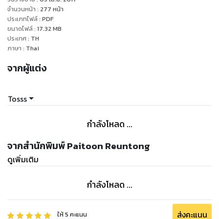
มีคำชมกันได้ซะ นิ้วเขาได้บี้บดกดใส่ ความดีๆ ติ่งเล็กหุ้มอยู่เหนือ
จำนวนหน้า
:
277
หน้า
จุดศูนย์รวมเส้นประสาท แล่นลิ่วเค้นความเสียวซ่านขึ้นไปจน
ประเภทไฟล์
:
PDF
ขนาดไฟล์
:
17.32
MB
ใบหน้า แก้มขาวผ่องกลายเป็นสีแดงแห่งเลือด
ประเทศ
:
TH
“แรงอีก แรงอีก”
ภาษา
:
Thai
อ้อมแอ้มอางับอากาสอยู่นานกว่าจะพูดออกมาได้
จากผู้แต่ง
เป็นครั้งแรกที่เขาได้ความเคยชินในความมืด ได้เห็นความเป็นชาย
นี้มาขยายความหนอกๆให้มันต้องใกล้จะครึ่งวงกลมเข้าไป โอ้
มีดหมอและฟอกขาวช่างทำกันได้ว่า ความสวยงามต้องได้การ
Tosss
ยกนิ้วเกรดเอซะที่ไหน มือกำลังบี้บดส่งแรงและแรงเข้าใส่ติ่งเหนือ
ศูนย์รวมเส้นประสาทรับรู้ความเสียวต่างหาก
กำลังโหลด ...
แก้มห้อเลือดแดงกํ่าพอแล้ว เสียวมากเกินกว่าจะทนแล้ว เธอไม่
ต้องความเสียวซ่านใกล้ว่า จะเสร็จอยู่คนเดียว จับเอามือทั้งสอง
จากสำนักพิมพ์ Paitoon Reuntong
ของเขามาจิกใส่สะโพก ใช้มือส่งแรงยก และตอกลง ให้เขาต้องเป็น
ดูเพิ่มเติม
ฝ่ายนํ้าแตกซะก่อน
หลังจากจากนั้นการตอกกระหนํ่า แทงกันด้วยแรงหมดทั้งร่าง มือ
กำลังโหลด ...
ของเขานี่แหละ มีแรงเท่าไหร่ 2มือนี้ยกขึ้น ตอกลง ให้หมดให้สิ้น ให้
หัวใจวายคาการรีดเค้นของยวงเนื้อกันเลย
ส่งคะแนน
ให้
5
คะแนน