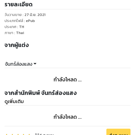
รายละเอียด
เช่นไร
วันวางขาย
:
27 มิ.ย. 2021
พบกับนิยายแนว ขุนเขาจอมยุทธ์
ประเภทไฟล์
:
ePub
ประเทศ
:
TH
ภาษา
:
Thai
บุญคุณความแค้น แต่พระเอกสายฮา
จากผู้แต่ง
สะกดกลั้นความอาไว้ภายใต้หน้ากากหล่อเหลา
จันทร์ส่องแสง
อย่าเผลอนินทาอย่าเผลอหลงรัก
กำลังโหลด ...
เพราะปรมาจารย์ท่านนี้อ่านใจคนออก
จากสำนักพิมพ์ จันทร์ส่องแสง
ดูเพิ่มเติม
กำลังโหลด ...