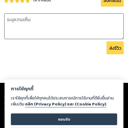
ส่งคะแนน
ให้
5
คะแนน
ส่งรีวิว
Copyright ©
2026
Storylog Co., Ltd. - สตอรี่ล็อกขอสงวนสิทธิ์ไม่รับผิดชอบ
การใช้คุกกี้
ต่อผลงานหรือเนื้อหาใดที่อัปโหลดผ่านเว็บไซต์และปรากฏว่าละเมิดสิทธิใน
ทรัพย์สินทางปัญญาของบุคคลอื่นหรือขัดต่อกฎหมายและศีลธรรม ดังนั้น ผู้อ่าน
เราใช้คุกกี้เพื่อให้ทุกคนได้ประสบการณ์การใช้งานที่ดียิ่งขึ้นอ่าน
ทุกท่านโปรดใช้วิจารณญาณในการกลั่นกรองด้วยตนเอง และหากท่านพบว่าส่วน
เพิ่มเติม
คลิก (Privacy Policy) และ (Cookie Policy)
หนึ่งส่วนใดขัดต่อกฎหมายและศีลธรรม กรุณาแจ้งมายังบริษัท เพื่อทีมงานจะได้
ดำเนินการในทันที ทั้งนี้ ทางสตอรี่ล็อกขอสงวนลิขสิทธิ์ตามพระราชบัญญัติ
ยอมรับ
ลิขสิทธิ์ พ.ศ. 2537 (ฉบับล่าสุด)