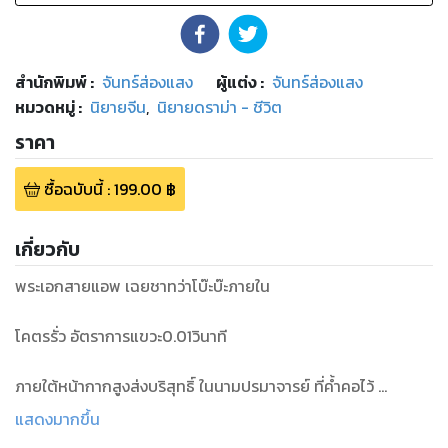
สำนักพิมพ์
:
จันทร์ส่องแสง
ผู้แต่ง :
จันทร์ส่องแสง
หมวดหมู่
:
นิยายจีน
,
นิยายดราม่า - ชีวิต
ราคา
ซื้อฉบับนี้
:
199.00
฿
เกี่ยวกับ
พระเอกสายแอพ เฉยชาทว่าโบ๊ะบ๊ะภายใน
โคตรรั่ว อัตราการแขวะ0.01วินาที
ภายใต้หน้ากากสูงส่งบริสุทธิ์ ในนามปรมาจารย์ ที่ค้ำคอไว้
แสดงมากขึ้น
พบกับ พระเอกสายกาว ที่ไม่เอื้อนเอ่ย ใครกันจะรู้ภายในใจท่านคิด