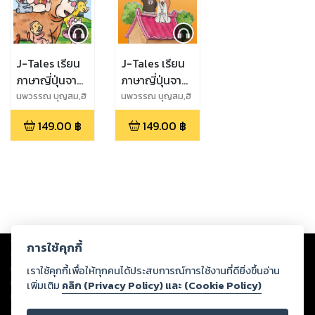
J-Tales เรียน
J-Tales เรียน
ภาษาญี่ปุ่นจาก
ภาษาญี่ปุ่นจาก
นิทาน (มีไฟล์
นิทาน 2 (มีไฟล์
นพวรรณ บุญสม,ฮิ
นพวรรณ บุญสม,ฮิ
โรโกะ ซาโนะ
โรโกะ ซาโนะ
เสียง) (หนังสือ
เสียง) (หนังสือ
149.00
฿
149.00
฿
เสียง)
เสียง)
Copyright ©
2026
Storylog Co., Ltd. - สตอรี่ล็อกขอสงวนสิทธิ์ไม่รับผิดชอบ
การใช้คุกกี้
ต่อผลงานหรือเนื้อหาใดที่อัปโหลดผ่านเว็บไซต์และปรากฏว่าละเมิดสิทธิใน
ทรัพย์สินทางปัญญาของบุคคลอื่นหรือขัดต่อกฎหมายและศีลธรรม ดังนั้น ผู้อ่าน
เราใช้คุกกี้เพื่อให้ทุกคนได้ประสบการณ์การใช้งานที่ดียิ่งขึ้นอ่าน
ทุกท่านโปรดใช้วิจารณญาณในการกลั่นกรองด้วยตนเอง และหากท่านพบว่าส่วน
เพิ่มเติม
คลิก (Privacy Policy) และ (Cookie Policy)
หนึ่งส่วนใดขัดต่อกฎหมายและศีลธรรม กรุณาแจ้งมายังบริษัท เพื่อทีมงานจะได้
ดำเนินการในทันที ทั้งนี้ ทางสตอรี่ล็อกขอสงวนลิขสิทธิ์ตามพระราชบัญญัติ