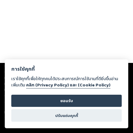
Copyright ©
2026
Storylog Co., Ltd. - สตอรี่ล็อกขอสงวนสิทธิ์ไม่รับผิดชอบ
การใช้คุกกี้
ต่อผลงานหรือเนื้อหาใดที่อัปโหลดผ่านเว็บไซต์และปรากฏว่าละเมิดสิทธิใน
ทรัพย์สินทางปัญญาของบุคคลอื่นหรือขัดต่อกฎหมายและศีลธรรม ดังนั้น ผู้อ่าน
เราใช้คุกกี้เพื่อให้ทุกคนได้ประสบการณ์การใช้งานที่ดียิ่งขึ้นอ่าน
ทุกท่านโปรดใช้วิจารณญาณในการกลั่นกรองด้วยตนเอง และหากท่านพบว่าส่วน
เพิ่มเติม
คลิก (Privacy Policy) และ (Cookie Policy)
หนึ่งส่วนใดขัดต่อกฎหมายและศีลธรรม กรุณาแจ้งมายังบริษัท เพื่อทีมงานจะได้
ดำเนินการในทันที ทั้งนี้ ทางสตอรี่ล็อกขอสงวนลิขสิทธิ์ตามพระราชบัญญัติ
ยอมรับ
ลิขสิทธิ์ พ.ศ. 2537 (ฉบับล่าสุด)
For support: member@ookbee.com
ปรับแต่งคุกกี้
Version
1.3.17