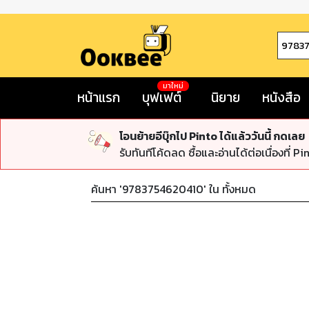
มาใหม่
หน้าแรก
บุฟเฟต์
นิยาย
หนังสือ
โอนย้ายอีบุ๊กไป Pinto ได้แล้ววันนี้ กดเลย
รับทันทีโค้ดลด ซื้อและอ่านได้ต่อเนื่องที่ Pi
ค้นหา '
9783754620410
' ใน
ทั้งหมด