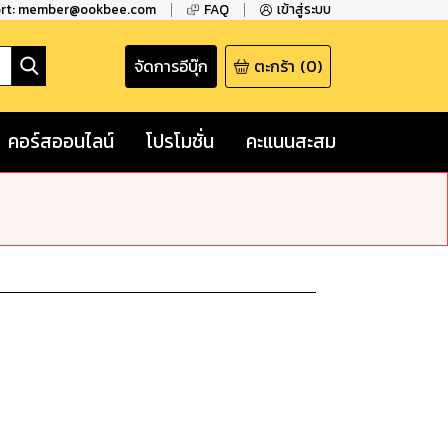
ort: member@ookbee.com
FAQ
เข้าสู่ระบบ
จัดการอีบุ๊ก
ตะกร้า
(
0
)
คอร์สออนไลน์
โปรโมชั่น
คะแนนสะสม