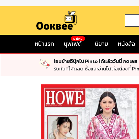
มาใหม่
หน้าแรก
บุฟเฟต์
นิยาย
หนังสือ
โอนย้ายอีบุ๊กไป Pinto ได้แล้ววันนี้ กดเลย
รับทันทีโค้ดลด ซื้อและอ่านได้ต่อเนื่องที่ Pi