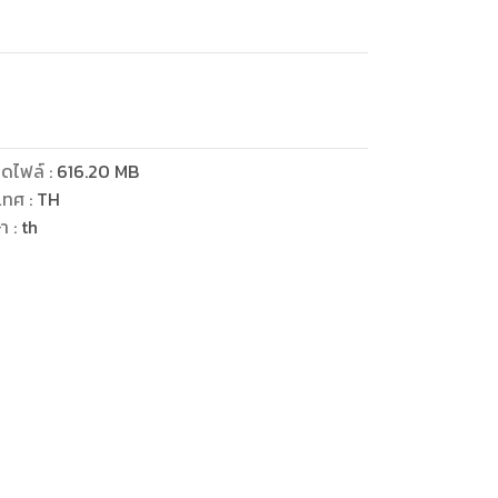
ดไฟล์
:
616.20
MB
เทศ
:
TH
ษา
:
th