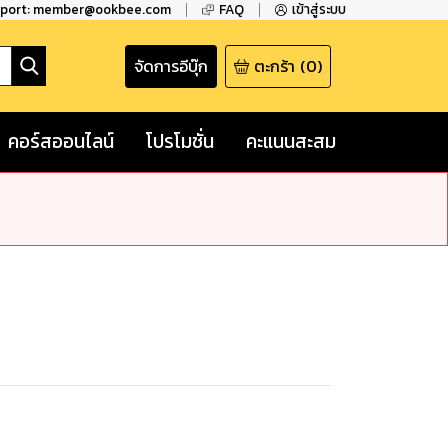
pport: member@ookbee.com
FAQ
เข้าสู่ระบบ
จัดการอีบุ๊ก
ตะกร้า
(
0
)
คอร์สออนไลน์
โปรโมชั่น
คะแนนสะสม