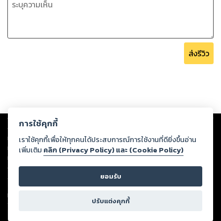
ส่งรีวิว
Copyright ©
2026
Storylog Co., Ltd. - สตอรี่ล็อกขอสงวนสิทธิ์ไม่รับผิดชอบ
การใช้คุกกี้
ต่อผลงานหรือเนื้อหาใดที่อัปโหลดผ่านเว็บไซต์และปรากฏว่าละเมิดสิทธิใน
ทรัพย์สินทางปัญญาของบุคคลอื่นหรือขัดต่อกฎหมายและศีลธรรม ดังนั้น ผู้อ่าน
เราใช้คุกกี้เพื่อให้ทุกคนได้ประสบการณ์การใช้งานที่ดียิ่งขึ้นอ่าน
ทุกท่านโปรดใช้วิจารณญาณในการกลั่นกรองด้วยตนเอง และหากท่านพบว่าส่วน
เพิ่มเติม
คลิก (Privacy Policy) และ (Cookie Policy)
หนึ่งส่วนใดขัดต่อกฎหมายและศีลธรรม กรุณาแจ้งมายังบริษัท เพื่อทีมงานจะได้
ดำเนินการในทันที ทั้งนี้ ทางสตอรี่ล็อกขอสงวนลิขสิทธิ์ตามพระราชบัญญัติ
ยอมรับ
ลิขสิทธิ์ พ.ศ. 2537 (ฉบับล่าสุด)
For support: member@ookbee.com
ปรับแต่งคุกกี้
Version
1.3.17