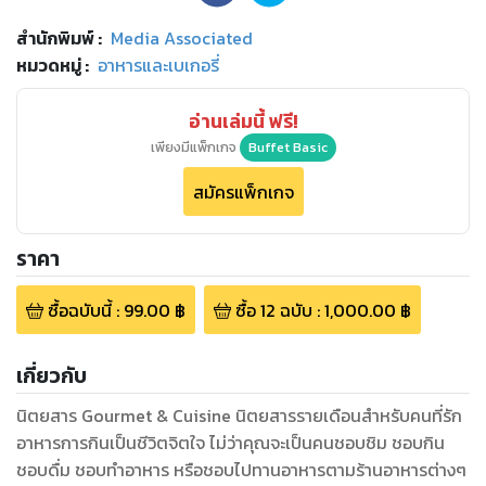
สำนักพิมพ์
:
Media Associated
หมวดหมู่
:
อาหารและเบเกอรี่
อ่านเล่มนี้ ฟรี!
เพียงมีแพ็กเกจ
Buffet Basic
สมัครแพ็กเกจ
ราคา
ซื้อฉบับนี้
:
99.00
฿
ซื้อ
12
ฉบับ
:
1,000.00
฿
เกี่ยวกับ
นิตยสาร Gourmet & Cuisine นิตยสารรายเดือนสำหรับคนที่รัก
อาหารการกินเป็นชีวิตจิตใจ ไม่ว่าคุณจะเป็นคนชอบชิม ชอบกิน
ชอบดื่ม ชอบทำอาหาร หรือชอบไปทานอาหารตามร้านอาหารต่างๆ