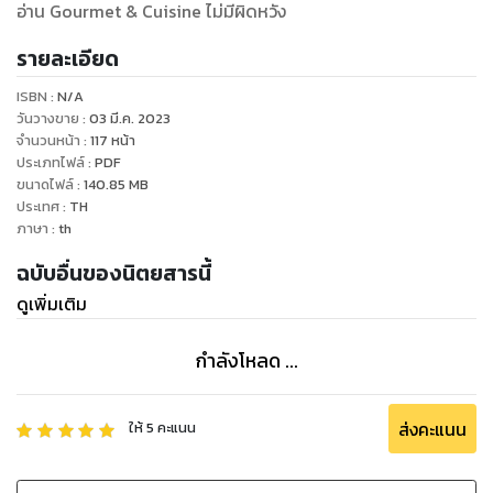
อ่าน Gourmet & Cuisine ไม่มีผิดหวัง
รายละเอียด
ISBN :
N/A
วันวางขาย
:
03 มี.ค. 2023
จำนวนหน้า
:
117
หน้า
ประเภทไฟล์
:
PDF
ขนาดไฟล์
:
140.85
MB
ประเทศ
:
TH
ภาษา
:
th
ฉบับอื่นของนิตยสารนี้
ดูเพิ่มเติม
กำลังโหลด ...
ส่งคะแนน
ให้
5
คะแนน