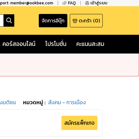
pport: member@ookbee.com
FAQ
เข้าสู่ระบบ
จัดการอีบุ๊ก
ตะกร้า
(
0
)
คอร์สออนไลน์
โปรโมชั่น
คะแนนสะสม
องมติชน
หมวดหมู่
:
สังคม - การเมือง
สมัครแพ็กเกจ