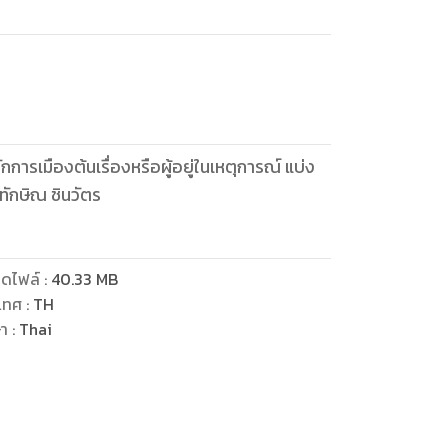
เมืองต้นเรื่องหรือผู้อยู่ในเหตุการณ์ แบ่ง
เป็น 5 ตอน ตั้งแต่ยุคน้าชาติ พฤษภาทมิฬ มาจนถึงก่อนยุคทักษิณ ชินวัตร
ดไฟล์
:
40.33
MB
เทศ
:
TH
ษา
:
Thai