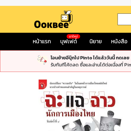
มาใหม่
หน้าแรก
บุฟเฟต์
นิยาย
หนังสือ
โอนย้ายอีบุ๊กไป Pinto ได้แล้ววันนี้ กดเลย
รับทันทีโค้ดลด ซื้อและอ่านได้ต่อเนื่องที่ Pi