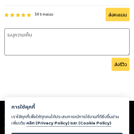
ส่งคะแนน
ให้
5
คะแนน
ส่งรีวิว
Copyright ©
2026
Storylog Co., Ltd. - สตอรี่ล็อกขอสงวนสิทธิ์ไม่รับผิดชอบ
การใช้คุกกี้
ต่อผลงานหรือเนื้อหาใดที่อัปโหลดผ่านเว็บไซต์และปรากฏว่าละเมิดสิทธิใน
ทรัพย์สินทางปัญญาของบุคคลอื่นหรือขัดต่อกฎหมายและศีลธรรม ดังนั้น ผู้อ่าน
เราใช้คุกกี้เพื่อให้ทุกคนได้ประสบการณ์การใช้งานที่ดียิ่งขึ้นอ่าน
ทุกท่านโปรดใช้วิจารณญาณในการกลั่นกรองด้วยตนเอง และหากท่านพบว่าส่วน
เพิ่มเติม
คลิก (Privacy Policy) และ (Cookie Policy)
หนึ่งส่วนใดขัดต่อกฎหมายและศีลธรรม กรุณาแจ้งมายังบริษัท เพื่อทีมงานจะได้
ดำเนินการในทันที ทั้งนี้ ทางสตอรี่ล็อกขอสงวนลิขสิทธิ์ตามพระราชบัญญัติ