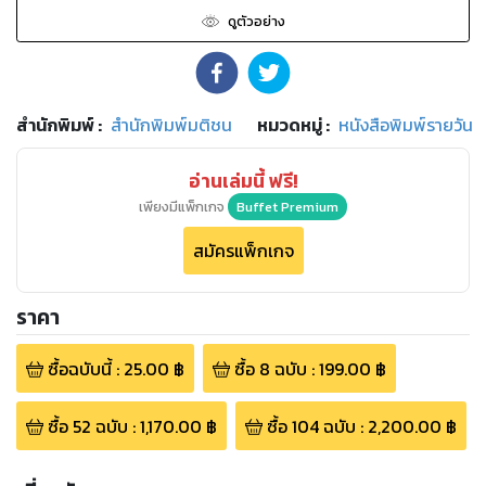
ดูตัวอย่าง
สำนักพิมพ์
:
สำนักพิมพ์มติชน
หมวดหมู่
:
หนังสือพิมพ์รายวัน
อ่านเล่มนี้ ฟรี!
เพียงมีแพ็กเกจ
Buffet Premium
สมัครแพ็กเกจ
ราคา
ซื้อฉบับนี้
:
25.00
฿
ซื้อ
8
ฉบับ
:
199.00
฿
ซื้อ
52
ฉบับ
:
1,170.00
฿
ซื้อ
104
ฉบับ
:
2,200.00
฿