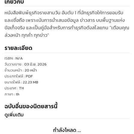
เกี่ยวกับ
หนังสือพิมพ์ธุรกิจรายสามวัน อันดับ 1 ที่นักธุรกิจให้การยอมรับ
และเชื่อถือ เพราะเน้นการนำเสนอข้อมูล ข่าวสาร บนพื้นฐานแห่ง
ข้อเท็จจริง และเป็นคู่มือสำหรับการทำธุรกิจดังสโลแกน “เตือนคุณ
ล่วงหน้า ทุกคำ ทุกข่าว”
รายละเอียด
ISBN :
N/A
วันวางขาย
:
03 มิ.ย. 2026
จำนวนหน้า
:
20
หน้า
ประเภทไฟล์
:
PDF
ขนาดไฟล์
:
22.23
MB
ประเทศ
:
TH
ภาษา
:
th
ฉบับอื่นของนิตยสารนี้
ดูเพิ่มเติม
กำลังโหลด ...