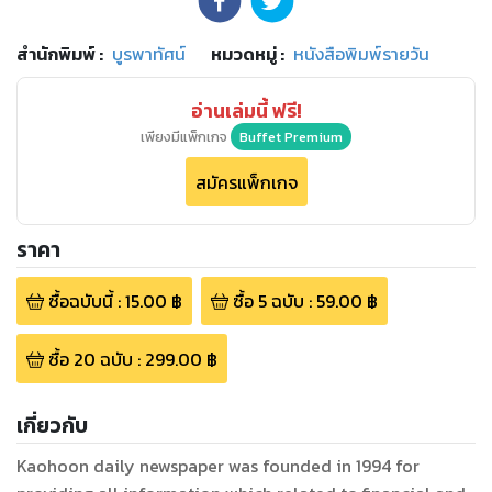
สำนักพิมพ์
:
บูรพาทัศน์
หมวดหมู่
:
หนังสือพิมพ์รายวัน
อ่านเล่มนี้ ฟรี!
เพียงมีแพ็กเกจ
Buffet Premium
สมัครแพ็กเกจ
ราคา
ซื้อฉบับนี้
:
15.00
฿
ซื้อ
5
ฉบับ
:
59.00
฿
ซื้อ
20
ฉบับ
:
299.00
฿
เกี่ยวกับ
Kaohoon daily newspaper was founded in 1994 for