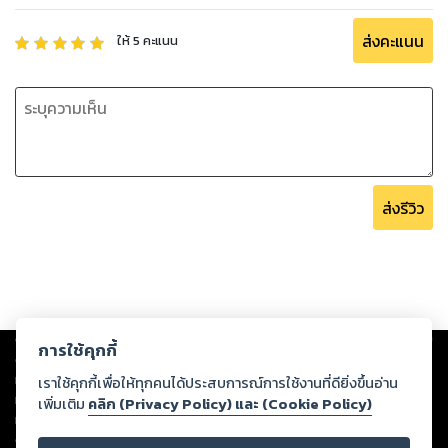
ส่งคะแนน
ให้
5
คะแนน
ส่งรีวิว
Copyright ©
2026
Storylog Co., Ltd. - สตอรี่ล็อกขอสงวนสิทธิ์ไม่รับผิดชอบ
การใช้คุกกี้
ต่อผลงานหรือเนื้อหาใดที่อัปโหลดผ่านเว็บไซต์และปรากฏว่าละเมิดสิทธิใน
ทรัพย์สินทางปัญญาของบุคคลอื่นหรือขัดต่อกฎหมายและศีลธรรม ดังนั้น ผู้อ่าน
เราใช้คุกกี้เพื่อให้ทุกคนได้ประสบการณ์การใช้งานที่ดียิ่งขึ้นอ่าน
ทุกท่านโปรดใช้วิจารณญาณในการกลั่นกรองด้วยตนเอง และหากท่านพบว่าส่วน
เพิ่มเติม
คลิก (Privacy Policy) และ (Cookie Policy)
หนึ่งส่วนใดขัดต่อกฎหมายและศีลธรรม กรุณาแจ้งมายังบริษัท เพื่อทีมงานจะได้
ดำเนินการในทันที ทั้งนี้ ทางสตอรี่ล็อกขอสงวนลิขสิทธิ์ตามพระราชบัญญัติ