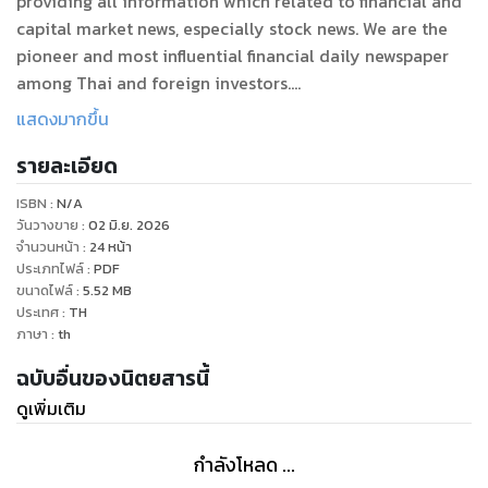
providing all information which related to financial and
capital market news, especially stock news. We are the
pioneer and most influential financial daily newspaper
among Thai and foreign investors.
แสดงมากขึ้น
หนังสือพิมพ์ข่าวหุ้นธุรกิจ กระบอกเสียงอิสระแห่งตลาดทุนที่ได้รับ
รายละเอียด
ความนิยมสูงสุดในประเทศ
นำเสนอข่าวสารที่เกี่ยวข้องกับตลาดการเงินและตลาดทุนมานาน
ISBN :
N/A
วันวางขาย
:
02 มิ.ย. 2026
จำนวนหน้า
:
24
หน้า
ประเภทไฟล์
:
PDF
ขนาดไฟล์
:
5.52
MB
ประเทศ
:
TH
ภาษา
:
th
ฉบับอื่นของนิตยสารนี้
ดูเพิ่มเติม
กำลังโหลด ...