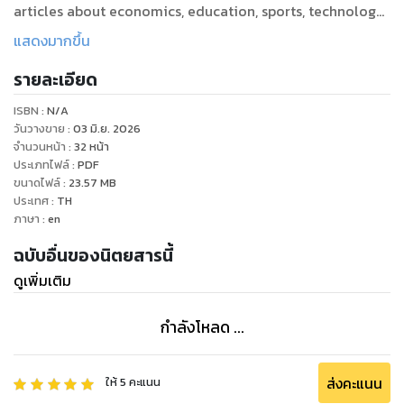
articles about economics, education, sports, technology,
lifestyle, nightlife and entertainment. “The Newspaper
แสดงมากขึ้น
you can trust.”Brought to you by Bangkok Post.
รายละเอียด
(Has same content as the printed paper.)
ISBN :
N/A
วันวางขาย
:
03 มิ.ย. 2026
จำนวนหน้า
:
32
หน้า
ประเภทไฟล์
:
PDF
ขนาดไฟล์
:
23.57
MB
ประเทศ
:
TH
ภาษา
:
en
ฉบับอื่นของนิตยสารนี้
ดูเพิ่มเติม
กำลังโหลด ...
ส่งคะแนน
ให้
5
คะแนน