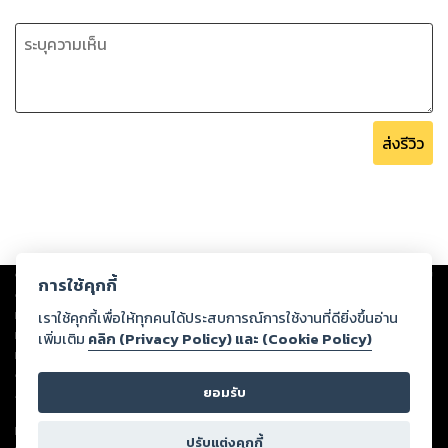
ส่งรีวิว
Copyright ©
2026
Storylog Co., Ltd. - สตอรี่ล็อกขอสงวนสิทธิ์ไม่รับผิดชอบ
การใช้คุกกี้
ต่อผลงานหรือเนื้อหาใดที่อัปโหลดผ่านเว็บไซต์และปรากฏว่าละเมิดสิทธิใน
ทรัพย์สินทางปัญญาของบุคคลอื่นหรือขัดต่อกฎหมายและศีลธรรม ดังนั้น ผู้อ่าน
เราใช้คุกกี้เพื่อให้ทุกคนได้ประสบการณ์การใช้งานที่ดียิ่งขึ้นอ่าน
ทุกท่านโปรดใช้วิจารณญาณในการกลั่นกรองด้วยตนเอง และหากท่านพบว่าส่วน
เพิ่มเติม
คลิก (Privacy Policy) และ (Cookie Policy)
หนึ่งส่วนใดขัดต่อกฎหมายและศีลธรรม กรุณาแจ้งมายังบริษัท เพื่อทีมงานจะได้
ดำเนินการในทันที ทั้งนี้ ทางสตอรี่ล็อกขอสงวนลิขสิทธิ์ตามพระราชบัญญัติ
ยอมรับ
ลิขสิทธิ์ พ.ศ. 2537 (ฉบับล่าสุด)
For support: member@ookbee.com
ปรับแต่งคุกกี้