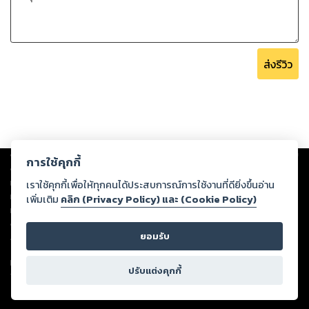
ส่งรีวิว
Copyright ©
2026
Storylog Co., Ltd. - สตอรี่ล็อกขอสงวนสิทธิ์ไม่รับผิดชอบ
การใช้คุกกี้
ต่อผลงานหรือเนื้อหาใดที่อัปโหลดผ่านเว็บไซต์และปรากฏว่าละเมิดสิทธิใน
ทรัพย์สินทางปัญญาของบุคคลอื่นหรือขัดต่อกฎหมายและศีลธรรม ดังนั้น ผู้อ่าน
เราใช้คุกกี้เพื่อให้ทุกคนได้ประสบการณ์การใช้งานที่ดียิ่งขึ้นอ่าน
ทุกท่านโปรดใช้วิจารณญาณในการกลั่นกรองด้วยตนเอง และหากท่านพบว่าส่วน
เพิ่มเติม
คลิก (Privacy Policy) และ (Cookie Policy)
หนึ่งส่วนใดขัดต่อกฎหมายและศีลธรรม กรุณาแจ้งมายังบริษัท เพื่อทีมงานจะได้
ดำเนินการในทันที ทั้งนี้ ทางสตอรี่ล็อกขอสงวนลิขสิทธิ์ตามพระราชบัญญัติ
ยอมรับ
ลิขสิทธิ์ พ.ศ. 2537 (ฉบับล่าสุด)
For support: member@ookbee.com
ปรับแต่งคุกกี้
Version
1.3.17