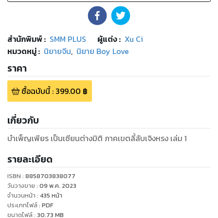
สำนักพิมพ์
:
SMM PLUS
ผู้แต่ง :
Xu Ci
หมวดหมู่
:
นิยายจีน
,
นิยาย Boy Love
ราคา
ซื้อฉบับนี้
:
399.00
฿
เกี่ยวกับ
บำเพ็ญเพียร เป็นเซียนต่างมิติ ภาคเขตลี้ลับเจิงหรง เล่ม 1
รายละเอียด
ISBN :
8858703838077
วันวางขาย
:
09 พ.ค. 2023
จำนวนหน้า
:
435
หน้า
ประเภทไฟล์
:
PDF
ขนาดไฟล์
:
30.73
MB