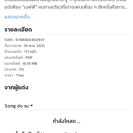
แต่เพียง "เบฟฟี" หนทางเดียวที่เขาจะพบเพื่อน ๆ อีกครั้งคือการ
เดินทางไปยังดาร์กคิงดอม!
แสดงมากขึ้น
รายละเอียด
ISBN :
9786160450947
วันวางขาย
:
10 พ.ย. 2021
จำนวนหน้า
:
171
หน้า
ประเภทไฟล์
:
PDF
ขนาดไฟล์
:
41.35
MB
ประเทศ
:
TH
ภาษา
:
Thai
จากผู้แต่ง
Song do su
กำลังโหลด ...