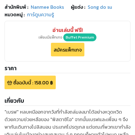
สำนักพิมพ์
:
Nanmee Books
ผู้แต่ง :
Song do su
หมวดหมู่
:
การ์ตูนความรู้
อ่านเล่มนี้ ฟรี!
เพียงมีแพ็กเกจ
Buffet Premium
สมัครแพ็กเกจ
ราคา
ซื้อฉบับนี้
:
158.00
฿
เกี่ยวกับ
"เบรฟ" หลบหนีออกจากวังที่กำลังถล่มลงมาได้อย่างหวุดหวิด
ด้วยความช่วยหลือของ "พิสตาชิโอ" จากนั้นเบรฟและเพื่อน ๆ จึง
พากันเดินทางไปลิสบอน ประเทศโปรตุเกส แต่ขณะที่พวกเขากำลัง
เดินเล่นในเมืองอย่างสนุกสนาน จู่ ๆ ทุกคนก็หายตัวไปหมด เหลือ