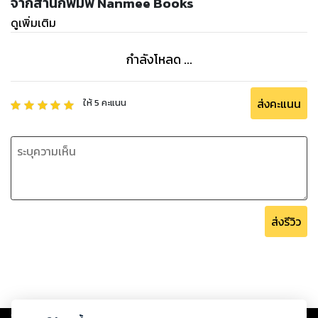
จากสำนักพิมพ์ Nanmee Books
ดูเพิ่มเติม
กำลังโหลด ...
ส่งคะแนน
ให้
5
คะแนน
ส่งรีวิว
Copyright ©
2026
Storylog Co., Ltd. - สตอรี่ล็อกขอสงวนสิทธิ์ไม่รับผิดชอบ